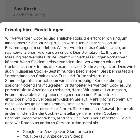
Sina Kusch
Geschäftsführung
+49 171 8107702
Nachricht senden
Tim Ziegenbein
Geschäftsführung
+49 160 92073264
Nachricht senden
UMWELTKONTOR BERGKAMEN GMBH