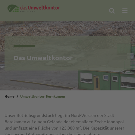
Suche
Me
öf
Das Umweltkontor
Home
Umweltkontor Bergkamen
Unser Betriebsgrundstück liegt im Nord-Westen der Stadt
Bergkamen auf einem Gelände der ehemaligen Zeche Monopol
2
und umfasst eine Fläche von 125.000 m
. Die Kapazität unserer
Sortier- und Aufbereitungsanlage beträgt mehrere