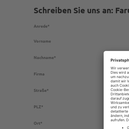
Schreiben Sie uns an: Fa
Anrede*
Vorname
Nachname*
Firma
Straße*
PLZ*
Ort*