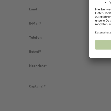
Land
E-Mail*
Telefon
Betreff
Nachricht*
Captcha: *