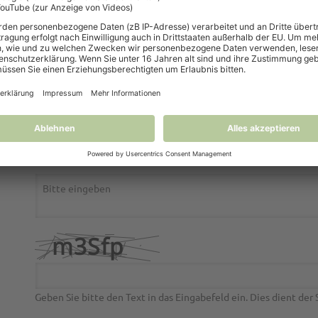
Geben Sie bitte den Text in das Eingabefeld ein. Dies dient de