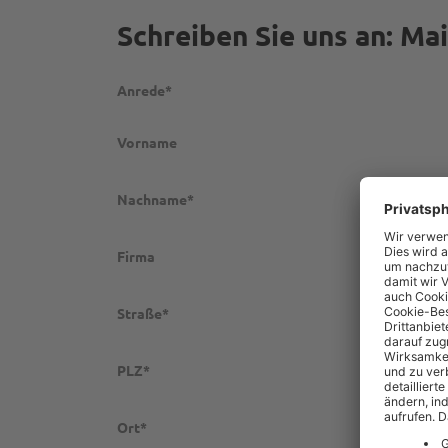
Schreiben Sie uns an: M
Anrede*
Vorname
Nachname*
Firma
Straße*
PLZ*
Ort*