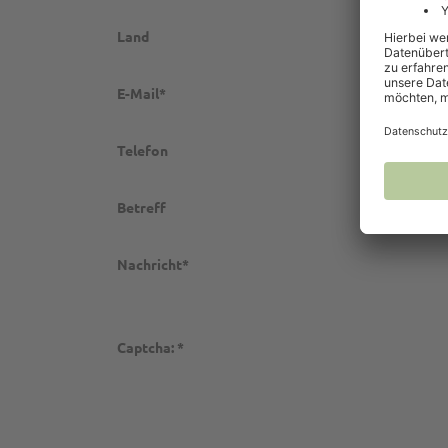
Land
E-Mail*
Telefon
Betreff
Nachricht*
Captcha: *