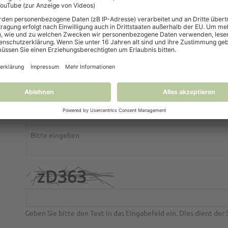
Geben Sie bitte den Text in das Eingabefeld ein. Dies dient de